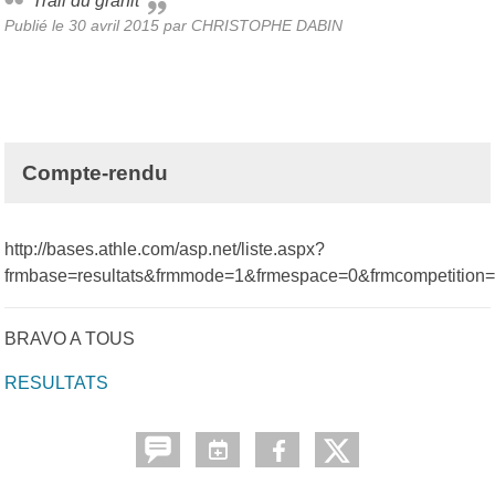
Trail du granit
Publié le
30 avril 2015
par
CHRISTOPHE DABIN
Compte-rendu
http://bases.athle.com/asp.net/liste.aspx?
frmbase=resultats&frmmode=1&frmespace=0&frmcompetition
BRAVO A TOUS
RESULTATS