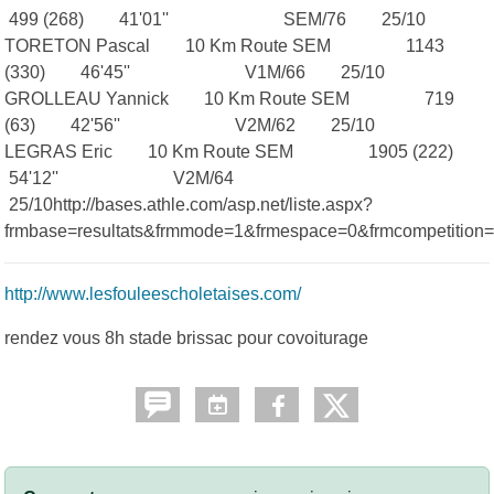
499 (268) 41'01'' SEM/76 25/10
TORETON Pascal 10 Km Route SEM 1143
(330) 46'45'' V1M/66 25/10
GROLLEAU Yannick 10 Km Route SEM 719
(63) 42'56'' V2M/62 25/10
LEGRAS Eric 10 Km Route SEM 1905 (222)
54'12'' V2M/64
25/10
http://bases.athle.com/asp.net/liste.aspx?
frmbase=resultats&frmmode=1&frmespace=0&frmcompetition
http://www.lesfouleescholetaises.com/
rendez vous 8h stade brissac pour covoiturage