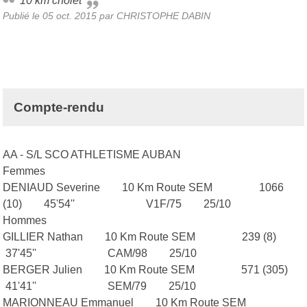
10 km cholet
Publié le
05 oct. 2015
par
CHRISTOPHE DABIN
Compte-rendu
AA - S/L SCO ATHLETISME AUBAN
Femmes
DENIAUD Severine 10 Km Route SEM 1066
(10) 45'54'' V1F/75 25/10
Hommes
GILLIER Nathan 10 Km Route SEM 239 (8)
37'45'' CAM/98 25/10
BERGER Julien 10 Km Route SEM 571 (305)
41'41'' SEM/79 25/10
MARIONNEAU Emmanuel 10 Km Route SEM