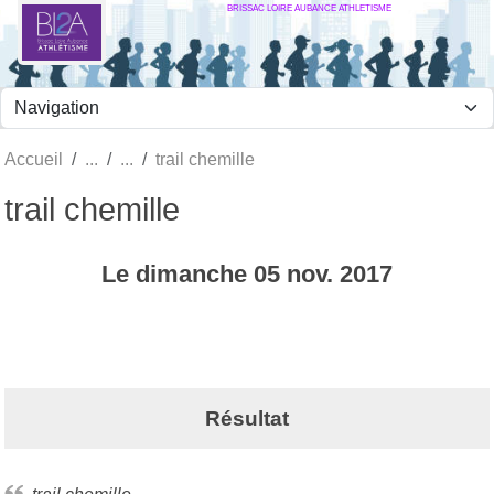
BRISSAC LOIRE AUBANCE ATHLETISME
Panneau de gestion des cookies
Accueil
trail chemille
trail chemille
Le
dimanche
05
nov.
2017
Résultat