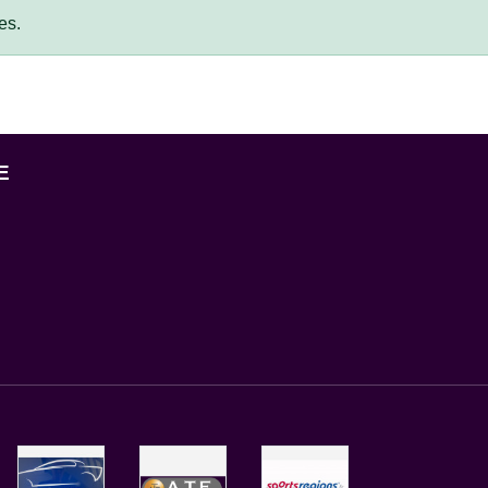
es.
E