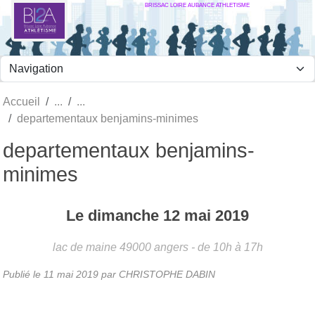
BRISSAC LOIRE AUBANCE ATHLETISME
Panneau de gestion des cookies
Accueil
departementaux benjamins-minimes
departementaux benjamins-
minimes
Le
dimanche
12
mai
2019
lac de maine
49000
angers
- de 10h à 17h
Publié le
11 mai 2019
par
CHRISTOPHE DABIN