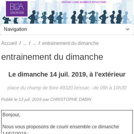
BRISSAC LOIRE AUBANCE ATHLETISME
Panneau de gestion des cookies
Accueil
entrainement du dimanche
entrainement du dimanche
Le
dimanche
14
juil.
2019
, à l'extérieur
place du champ de foire
49320
brissac
- de 09h à 10h30
Publié le
13 juil. 2019
par
CHRISTOPHE DABIN
Bonjour,
Nous vous proposons de courir ensemble ce dimanche
14/07/2019 :