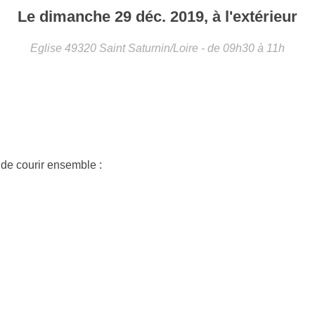
Le
dimanche
29
déc.
2019
, à l'extérieur
Eglise
49320
Saint Saturnin/Loire
- de 09h30 à 11h
de courir ensemble :