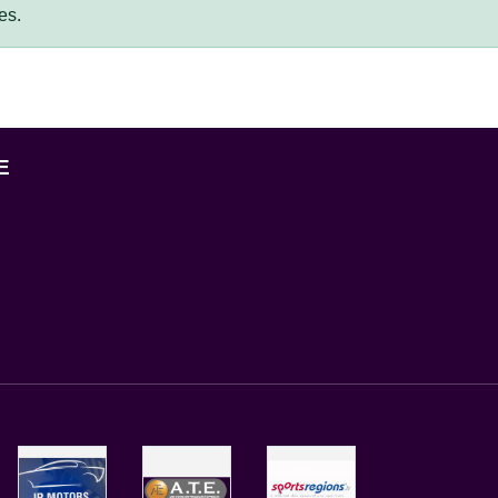
es.
E