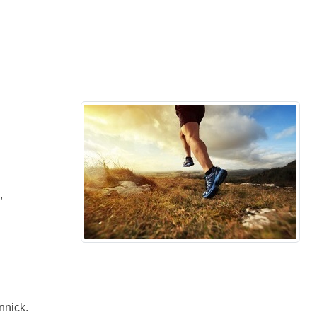
,
nnick.