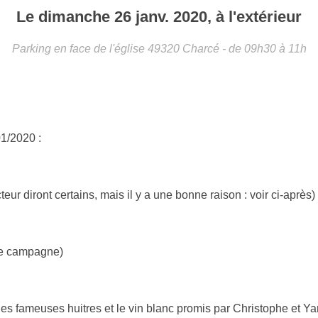
Le
dimanche
26
janv.
2020
, à l'extérieur
Parking en face de l'église
49320
Charcé
- de 09h30 à 11h
1/2020 :
eur diront certains, mais il y a une bonne raison : voir ci-après) 
 campagne)
 les fameuses huitres et le vin blanc promis par Christophe et Ya