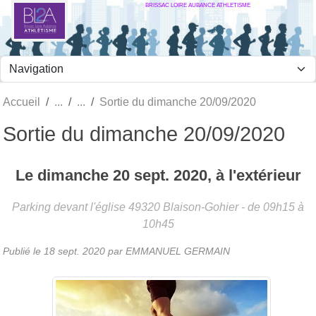
BRISSAC LOIRE AUBANCE ATHLETISME
Panneau de gestion des cookies
Accueil
Sortie du dimanche 20/09/2020
Sortie du dimanche 20/09/2020
Le
dimanche
20
sept.
2020
, à l'extérieur
Parking devant l'église
49320
Blaison-Gohier
- de 09h15 à
10h45
Publié le
18 sept. 2020
par
EMMANUEL GERMAIN