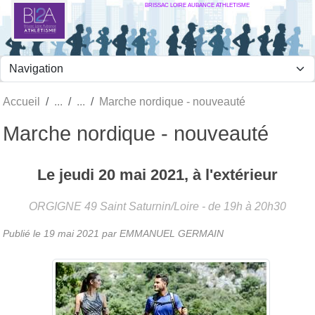
BRISSAC LOIRE AUBANCE ATHLETISME
Panneau de gestion des cookies
Accueil
Marche nordique - nouveauté
Marche nordique - nouveauté
Le
jeudi
20
mai
2021
, à l'extérieur
ORGIGNE
49
Saint Saturnin/Loire
- de 19h à 20h30
Publié le
19 mai 2021
par
EMMANUEL GERMAIN