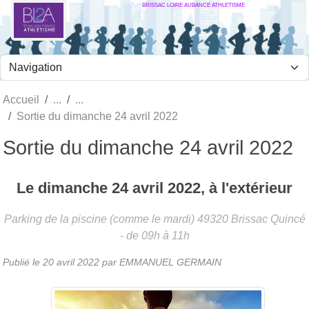
BRISSAC LOIRE AUBANCE ATHLETISME
Panneau de gestion des cookies
Accueil
Sortie du dimanche 24 avril 2022
Sortie du dimanche 24 avril 2022
Le
dimanche
24
avril
2022
, à l'extérieur
Parking de la piscine (comme le mardi)
49320
Brissac Quincé
- de 09h à 11h
Publié le
20 avril 2022
par
EMMANUEL GERMAIN