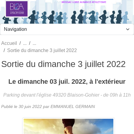
BRISSAC LOIRE AUBANCE ATHLETISME
Panneau de gestion des cookies
Accueil
Sortie du dimanche 3 juillet 2022
Sortie du dimanche 3 juillet 2022
Le
dimanche
03
juil.
2022
, à l'extérieur
Parking devant l'église
49320
Blaison-Gohier
- de 09h à 11h
Publié le
30 juin 2022
par
EMMANUEL GERMAIN