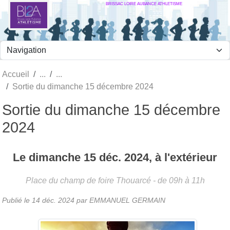
BRISSAC LOIRE AUBANCE ATHLETISME
Panneau de gestion des cookies
Accueil
Sortie du dimanche 15 décembre 2024
Sortie du dimanche 15 décembre
2024
Le
dimanche
15
déc.
2024
, à l'extérieur
Place du champ de foire
Thouarcé
- de 09h à 11h
Publié le
14 déc. 2024
par
EMMANUEL GERMAIN