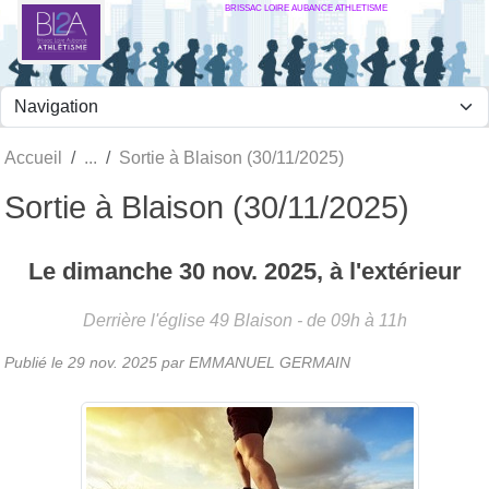
BRISSAC LOIRE AUBANCE ATHLETISME
Panneau de gestion des cookies
Accueil
Sortie à Blaison (30/11/2025)
Sortie à Blaison (30/11/2025)
Le
dimanche
30
nov.
2025
, à l'extérieur
Derrière l'église
49
Blaison
- de 09h à 11h
Publié le
29 nov. 2025
par
EMMANUEL GERMAIN