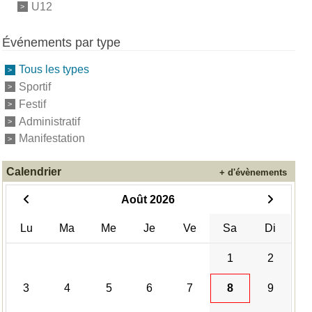
U12
Événements par type
Tous les types
Sportif
Festif
Administratif
Manifestation
Calendrier
+ d'évènements
Août 2026
Lu
Ma
Me
Je
Ve
Sa
Di
1
2
3
4
5
6
7
8
9