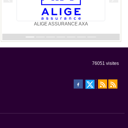
Précedent
Suivan
ALIGE ASSURANCE AXA
76051
visites