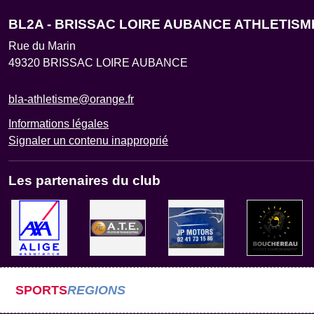
BL2A - BRISSAC LOIRE AUBANCE ATHLETISM
Rue du Marin
49320
BRISSAC LOIRE AUBANCE
bla-athletisme@orange.fr
Informations légales
Signaler un contenu inapproprié
Les partenaires du club
SPORTS
REGIONS